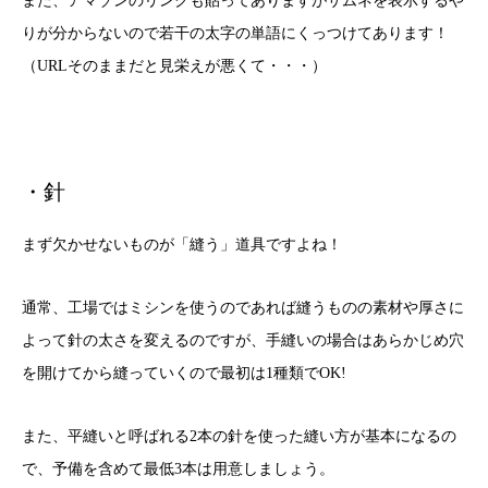
また、アマゾンのリンクも貼ってありますがサムネを表示するや
りが分からないので若干の太字の単語にくっつけてあります！
（URLそのままだと見栄えが悪くて・・・）
・針
まず欠かせないものが「縫う」道具ですよね！
通常、工場ではミシンを使うのであれば縫うものの素材や厚さに
よって針の太さを変えるのですが、手縫いの場合はあらかじめ穴
を開けてから縫っていくので最初は1種類でOK!
また、平縫いと呼ばれる2本の針を使った縫い方が基本になるの
で、予備を含めて最低3本は用意しましょう。